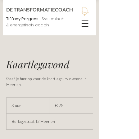
DE TRANSFORMATIECOACH
Tiffany Pergens
I Systemisch
& energetisch coach
Kaartlegavond
Geef je hier op voor de kaartlegcursus avond in
Heerlen.
75
euro
3 uur
3
€ 75
u
u
Berlagestraat 12 Heerlen
r