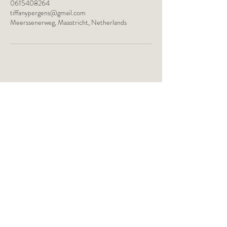
0615408264
tiffanypergens@gmail.com
Meerssenerweg, Maastricht, Netherlands
Volg mij ook op
Instagram!
@de_transformatiecoach
Tiffany Pergens | Systemisch &