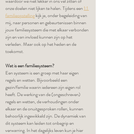
waardoor we niet lekker in ons vel zitten of 
onze doelen niet lijken te halen. Tijdens een 
1:1 
familieopstelling
 kijk je, onder begeleiding van 
mij, naar personen en gebeurtenissen binnen 
jouw familiesysteem die met elkaar verbonden 
zijn en van invloed kunnen zijn op het 
verleden. Maar ook op het heden en de 
toekomst.
Wat is een familiesysteem?
Een systeem is een groep met haar eigen 
regels en wetten. Bijvoorbeeld een 
gezin/familie waarin iedereen zijn eigen rol 
heeft. De werking van de (ongeschreven) 
regels en wetten, de verhoudingen onder 
elkaar en de onuitgesproken rollen, kunnen 
behoorlijk ingewikkeld zijn. De dynamiek van 
dit systeem kan leiden tot onbegrip en 
verwarring. In het dagelijks leven kun je hier 