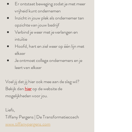
Er ontstaat beweging zodat je met meer 
vrijheid kunt ondernemen
Inzicht in jouw plek als ondernemer ten 
opzichte van jouw bedrijf
Verbind je weer met je verlangen en 
intuïtie
Hoofd, hart en ziel weer op één lijn met 
elkaar
Je ontmoet collega ondernemers en je 
leert van elkaar
Voel jij dat jij hier ook mee aan de slag wil? 
Bekijk dan 
hier
 op de website de 
mogelijkheden voor jou. 
Liefs,
Tiffany Pergens | De Transformatiecoach
www.tiffanypergens.com