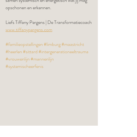
samen systemisch en energetisch wat jij mag 
opschonen en erkennen.
Liefs Tiffany Pergens | De Transformatiecoach
www.tiffanypergens.com
#familieopstellingen
#limburg
#maastricht
#heerlen
#sittard
#intergenerationeeltrauma
#vrouwenlijn
#mannenlijn
#systemischeerfenis