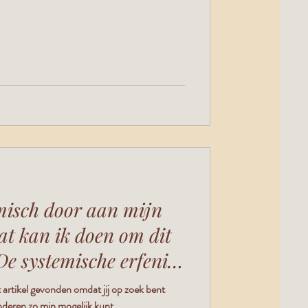
emisch door aan mijn
at kan ik doen om dit
De systemische erfenis
 artikel gevonden omdat jij op zoek bent
nderen zo min mogelijk kunt...