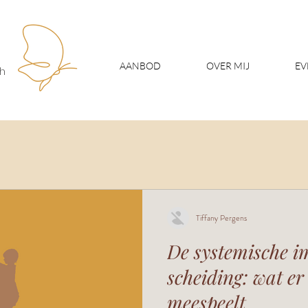
AANBOD
OVER MIJ
EV
ch
Tiffany Pergens
De systemische i
scheiding: wat er
meespeelt