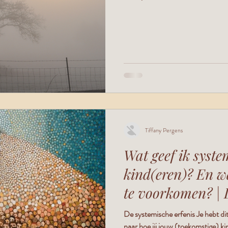
Tiffany Pergens
Wat geef ik syst
kind(eren)? En w
te voorkomen? | 
in families
De systemische erfenis Je hebt dit
naar hoe jij jouw (toekomstige) ki