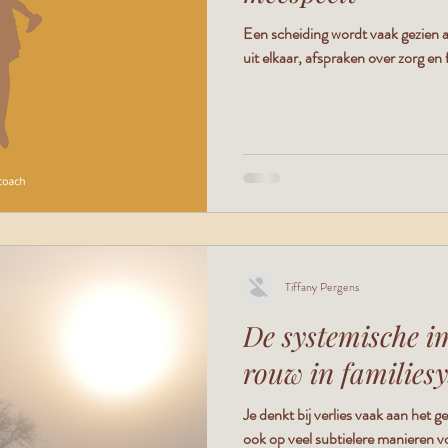
Een scheiding wordt vaak gezien 
uit elkaar, afspraken over zorg en
Tiffany Pergens
De systemische i
rouw in families
Je denkt bij verlies vaak aan het g
ook op veel subtielere manieren 